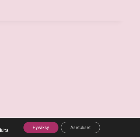
Hyväksy
Asetukset
uita.