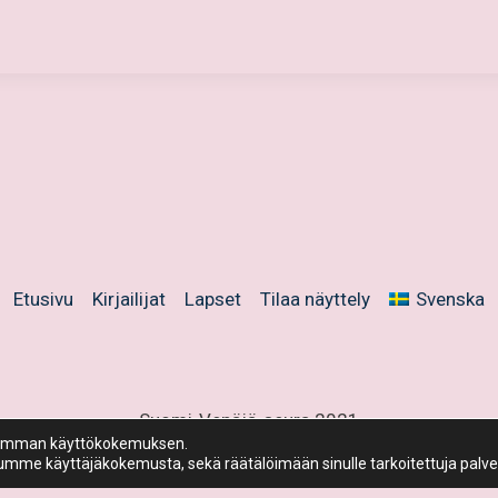
Etusivu
Kirjailijat
Lapset
Tilaa näyttely
Svenska
Suomi-Venäjä-seura 2021
aremman käyttökokemuksen.
me käyttäjäkokemusta, sekä räätälöimään sinulle tarkoitettuja palvel