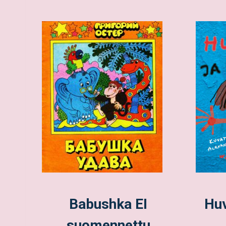
Babushka EI
Huv
suomennettu