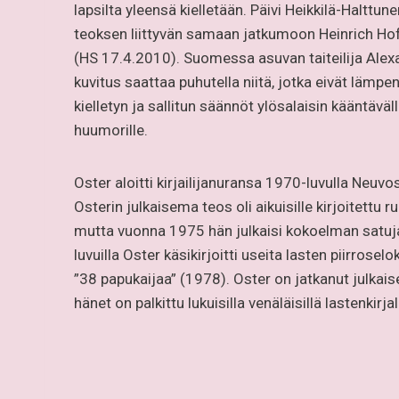
lapsilta yleensä kielletään. Päivi Heikkilä-Halttun
teoksen liittyvän samaan jatkumoon Heinrich H
(HS 17.4.2010). Suomessa asuvan taiteilija Alex
kuvitus saattaa puhutella niitä, jotka eivät lämpe
kielletyn ja sallitun säännöt ylösalaisin kääntäväll
huumorille.
Oster aloitti kirjailijanuransa 1970-luvulla Neuv
Osterin julkaisema teos oli aikuisille kirjoitett
mutta vuonna 1975 hän julkaisi kokoelman satuja
luvuilla Oster käsikirjoitti useita lasten piirrosel
”38 papukaijaa” (1978). Oster on jatkanut julkais
hänet on palkittu lukuisilla venäläisillä lastenkirja