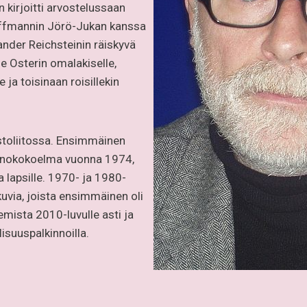
en kirjoitti arvostelussaan
offmannin Jörö-Jukan kanssa
ander Reichsteinin räiskyvä
ne Osterin omalakiselle,
e ja toisinaan roisillekin
ostoliitossa. Ensimmäinen
u runokokoelma vuonna 1974,
 lapsille. 1970- ja 1980-
okuvia, joista ensimmäinen oli
emista 2010-luvulle asti ja
llisuuspalkinnoilla.